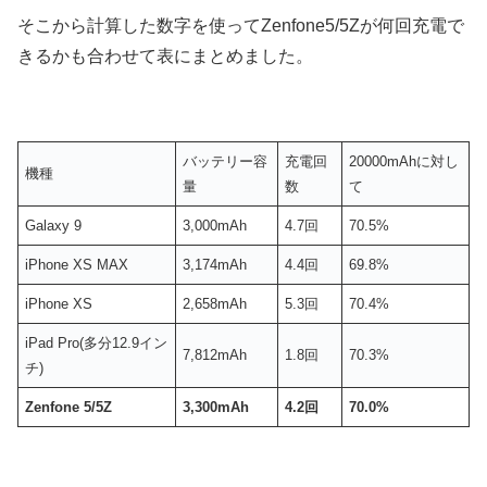
そこから計算した数字を使ってZenfone5/5Zが何回充電で
きるかも合わせて表にまとめました。
バッテリー容
充電回
20000mAhに対し
機種
量
数
て
Galaxy 9
3,000mAh
4.7回
70.5%
iPhone XS MAX
3,174mAh
4.4回
69.8%
iPhone XS
2,658mAh
5.3回
70.4%
iPad Pro(多分12.9イン
7,812mAh
1.8回
70.3%
チ)
Zenfone 5/5Z
3,300mAh
4.2回
70.0%