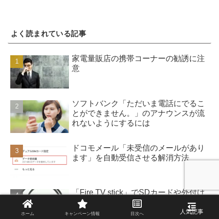
よく読まれている記事
家電量販店の携帯コーナーの勧誘に注
意
ソフトバンク「ただいま電話にでるこ
とができません。」のアナウンスが流
れないようにするには
ドコモメール「未受信のメールがあり
ます」を自動受信させる解消方法
「Fire TV stick」でSDカードや外付け
HDDに保存した動画を再生する方法
ホーム
キャンペーン情報
目次へ