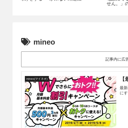
せん。」のアナウンス
流れないようにするに
mineo
記事内に広
【
mineo(マイネオ)
最新
にす