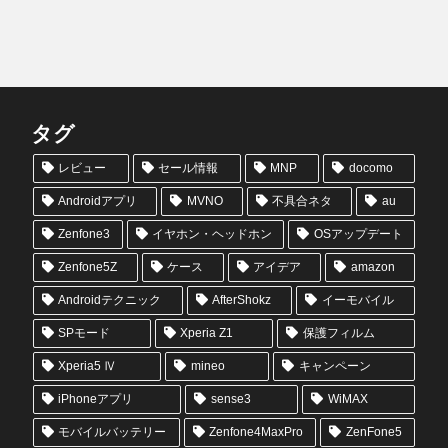
タグ
レビュー
セール情報
MNP
docomo
Androidアプリ
MVNO
不具合ネタ
au
Zenfone3
イヤホン・ヘッドホン
OSアップデート
Zenfone5Z
ケース
アイデア
amazon
Androidテクニック
AfterShokz
イーモバイル
SPモード
Xperia Z1
保護フィルム
Xperia5 Ⅳ
mineo
キャンペーン
iPhoneアプリ
sense3
WiMAX
モバイルバッテリー
Zenfone4MaxPro
ZenFone5