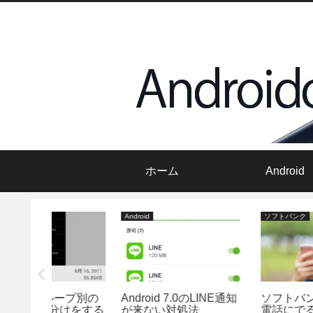
ホーム
Android
Android
ソフトバンク
ループ別の
Android 7.0のLINE通知
ソフトバンク「ただい
けをする
が来ない対処法
電話にでることができ