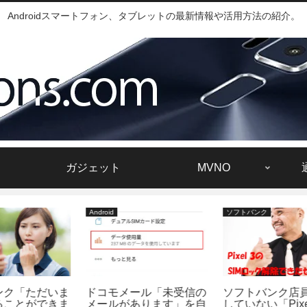
Androidスマートフォン、タブレットの最新情報や活用方法の紹介。
ガジェット
MVNO
Android
ソフトバンク
A
ま
ドコモメール「未受信の
ソフトバンク店員も把握
X
ま
メールがあります」を自
していない「Pixel 3」の