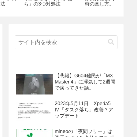
ち」の3つ対処法
時の直し方。
Googl
【悲報】G604難民が「MX
Master 4」に浮気して2週間
で戻ってきた話。
2023年5月11日 Xperia5
Ⅳ「タスク落ち」改善？ア
ップデート
mineoの「夜間フリー」は