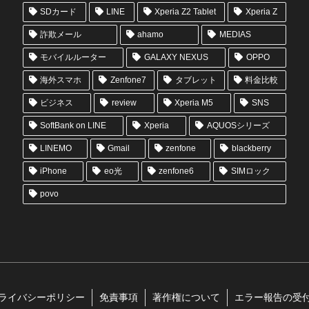
SDカード
LINE
Xperia Z2 Tablet
Xperia Z
詐欺メール
ahamo
MEDIAS
モバイルルーター
GALAXY NEXUS
OPPO
海外スマホ
Zenfone7
タブレット
料金比較
ビジネス
review
Xperia M5
SNS
SoftBank on LINE
Xperia
AQUOSシリーズ
LINEMO
Gmail
zenfone
blackberry
iPhone
eo光
zenfone6
SIMロック
povo
ライバシーポリシー
免責事項
著作権について
エラー報告の受