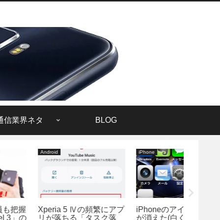
通信業界ネタ
BLOG
ndroid
iPhone
Android
peria 5 Ⅳの頻繁にアプ
iPhoneのアイコンの絵
Andro
リが落ちる「タスク落
が消えた(白くなってる)
追加さ