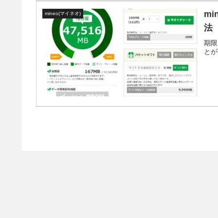
m
mineo(マイネオ)
法
期限
とが