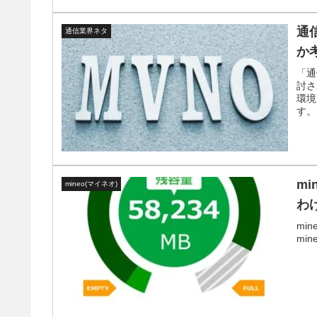
通
通信業界ネタ
か
「通
討さ
環境
す。
m
mineo(マイネオ)
わ
mi
mi