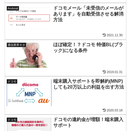
ドコモメール「未受信のメールが
Android
あります」を自動受信させる解消
方法
2021.11.30
ほぼ確定！？ドコモ 特価BL(ブラ
通信業界ネタ
ック)になる条件
2019.01.31
端末購入サポートを即解約(MNP)
ドコモ
しても20万以上の利益を出す方法
2020.03.18
ドコモの違約金が増額！端末購入
ドコモ
サポート