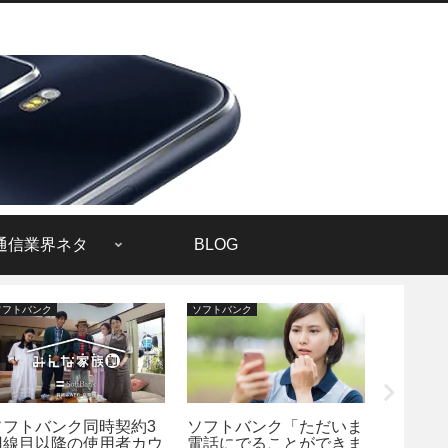
通信業界ネタ
BLOG
ソフトバンク
ソフトバンク
Android
ソフトバンク同時契約3
ソフトバンク「ただいま
Androi
回線目以降の使用者カウ
電話にでることができま
が来な