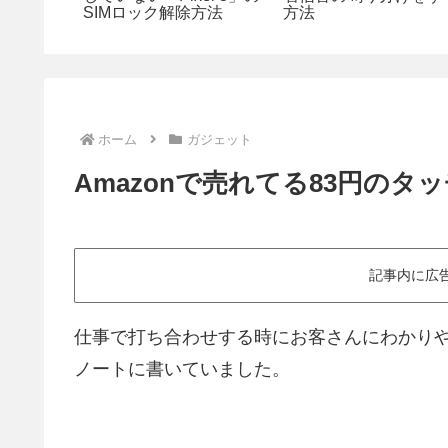
消方法
SIMロック解除方法
方法
ホーム
ガジェット
Amazonで売れてる83円のタ
記事内に広
仕事で打ち合わせする時にお客さんにわかり
ノートに書いていました。