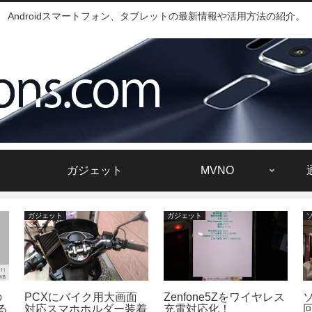
Androidスマートフォン、タブレットの最新情報や活用方法の紹介。
ガジェット
MVNO
ガジェット
ガジェット
の
PCXにバイク用大画面
Zenfone5Zをワイヤレス
る
対応スマホホルダー装着
充電対応化！