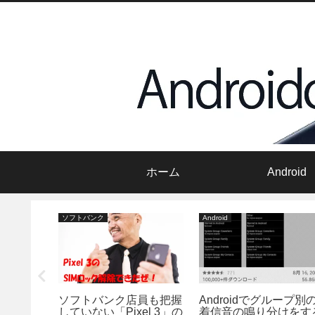
ホーム
Android
ソフトバンク
Android
未受信の
ソフトバンク店員も把握
Androidでグループ別
す」を自
していない「Pixel 3」の
着信音の鳴り分けをす