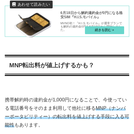
6月18日から解約違約金が0円になる格
安SIM『H.I.S.モバイル』
MVNO初！『H.I.S.モバイル』が通常プランで
も解約の違約金0円を6月18日から開始しまし
た。
MNP転出料が値上げするかも？
携帯解約時の違約金が1,000円になることで、今使ってい
る電話番号をそのまま利用して他社に移る
MNP（ナンバ
ーポータビリティー）の転出料を値上げする手段に入る可
能性
もあります。